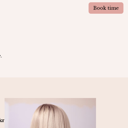
Book time
.
kr