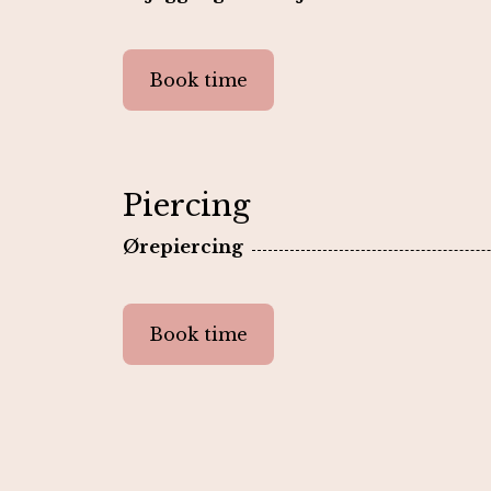
Book time
Piercing
Ørepiercing
Book time