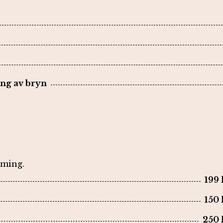
ing av bryn
mming.
199 
150 
250 